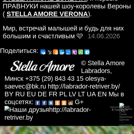
ПРАВНУКИ нашей шоу-королевы Вероны
(
STELLA AMORE VERONA
).
Мир, встречай малышей и будь для них
большим и счастливым 🩷
14.06.2026
Пoдeлитьcя:
©
Stella Amore
Labradors
,
Минск
+375 (29) 843 43 15
olesya-
saevec@bk.ru
http://labrador-retriver.by/
BY
RU
EU
DE
FR
PL
LV
LT
UA
EN
Мы в
соцсетях:
G+
microseo-
CMS
http://labrador-
© Силтри-Ап
retriver.by