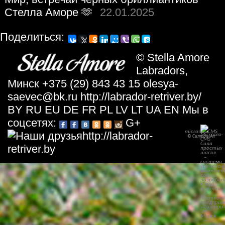
Стелла Аморе 🫶
22.01.2025
Пoдeлитьcя:
©
Stella Amore
Labradors
,
Минск
+375 (29) 843 43 15
olesya-
saevec@bk.ru
http://labrador-retriver.by/
BY
RU
EU
DE
FR
PL
LV
LT
UA
EN
Мы в
соцсетях:
G+
microseo-
CMS
http://labrador-
© Силтри-Ап
retriver.by